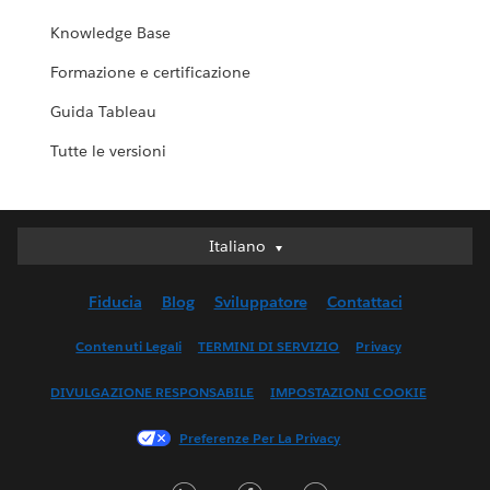
Knowledge Base
Formazione e certificazione
Guida Tableau
Tutte le versioni
Italiano
Italiano
Deutsch
Fiducia
Blog
Sviluppatore
Contattaci
English (UK)
English (US)
Contenuti Legali
TERMINI DI SERVIZIO
Privacy
Español
DIVULGAZIONE RESPONSABILE
IMPOSTAZIONI COOKIE
Français (Canada)
Français (France)
Preferenze Per La Privacy
日本語
LinkedIn
Facebook
Twitter
한국어