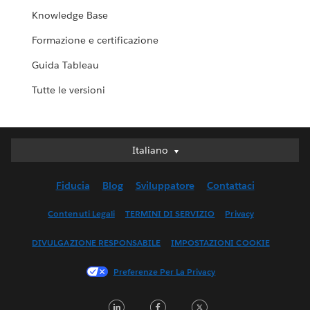
Knowledge Base
Formazione e certificazione
Guida Tableau
Tutte le versioni
Italiano
Italiano
Deutsch
Fiducia
Blog
Sviluppatore
Contattaci
English (UK)
English (US)
Contenuti Legali
TERMINI DI SERVIZIO
Privacy
Español
DIVULGAZIONE RESPONSABILE
IMPOSTAZIONI COOKIE
Français (Canada)
Français (France)
Preferenze Per La Privacy
日本語
LinkedIn
Facebook
Twitter
한국어