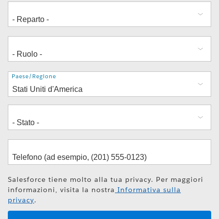
Indirizzo
Paese/Regione
Salesforce tiene molto alla tua privacy. Per maggiori
informazioni, visita la nostra
Informativa sulla
privacy
.