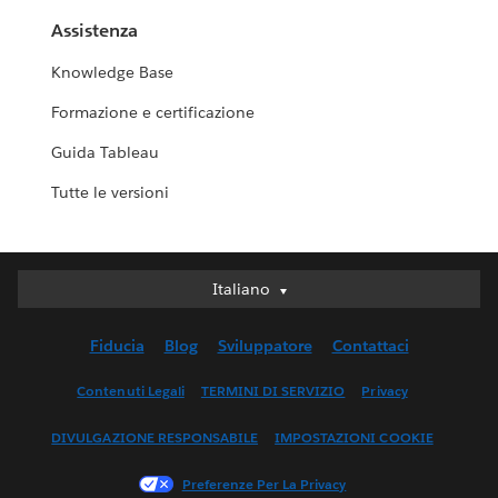
Assistenza
Knowledge Base
Formazione e certificazione
Guida Tableau
Tutte le versioni
Italiano
Italiano
Deutsch
Fiducia
Blog
Sviluppatore
Contattaci
English (UK)
English (US)
Contenuti Legali
TERMINI DI SERVIZIO
Privacy
Español
DIVULGAZIONE RESPONSABILE
IMPOSTAZIONI COOKIE
Français (Canada)
Français (France)
Preferenze Per La Privacy