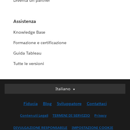
Diventa un partner
Assistenza
Knowledge Base
Formazione e certificazione
Guida Tableau
Tutte le versioni
Italiano
Italiano
Deutsch
Fiducia
Blog
Sviluppatore
Contattaci
English (UK)
English (US)
Contenuti Legali
TERMINI DI SERVIZIO
Privacy
Español
DIVULGAZIONE RESPONSABILE
IMPOSTAZIONI COOKIE
Français (Canada)