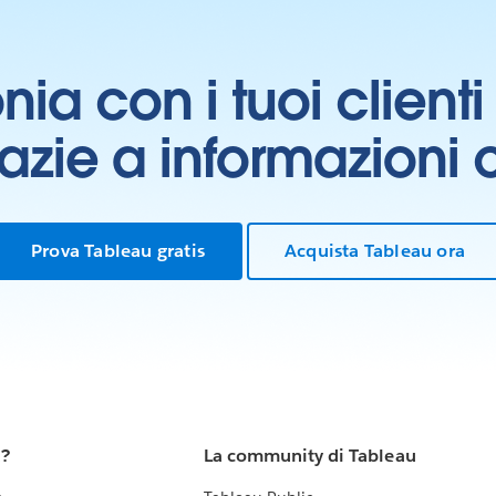
onia con i tuoi clien
grazie a informazioni
Prova Tableau gratis
Acquista Tableau ora
u?
La community di Tableau