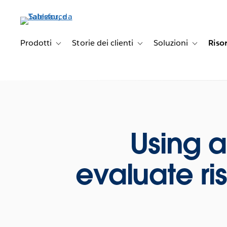
Passa
a
contenuto
principale
Prodotti
Storie dei clienti
Soluzioni
Riso
Toggle sub-navigation for Prodotti
Toggle sub-navigation for Stori
Toggle sub-
Using a
evaluate r