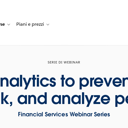
rse
Piani e prezzi
e dei clienti
navigation for Soluzioni
Toggle sub-navigation for Risorse
Toggle sub-navigation for Piani e prezzi
SERIE DI WEBINAR
nalytics to preven
isk, and analyze 
Financial Services Webinar Series