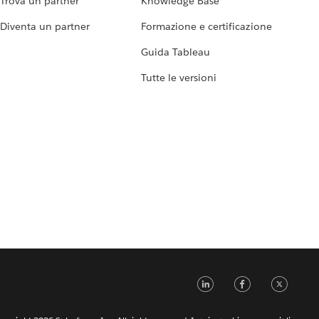
Trova un partner
Knowledge Base
Diventa un partner
Formazione e certificazione
Guida Tableau
Tutte le versioni
LinkedIn
Faceb
Tw