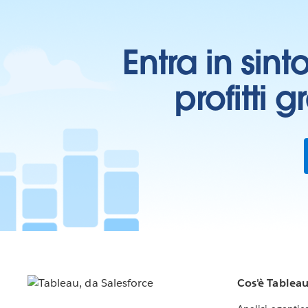
Entra in sint
profitti 
Cos'è Tablea