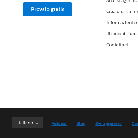
Analisi agentic
Provalo gratis
Crea una cultur
Informazioni sul
Ricerca di Tabl
Contattaci
Italiano
Italiano
Fiducia
Blog
Sviluppatore
Co
Deutsch