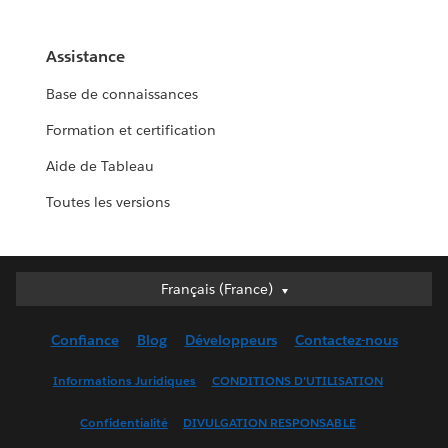
Assistance
Base de connaissances
Formation et certification
Aide de Tableau
Toutes les versions
Français (France)
Français (France)
Deutsch
Confiance
Blog
Développeurs
Contactez-nous
English (UK)
English (US)
Informations Juridiques
CONDITIONS D'UTILISATION
Español
Confidentialité
DIVULGATION RESPONSABLE
Français (Canada)