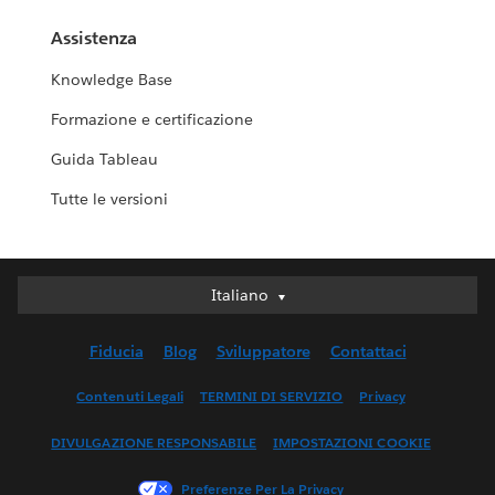
Assistenza
Knowledge Base
Formazione e certificazione
Guida Tableau
Tutte le versioni
Italiano
Italiano
Deutsch
Fiducia
Blog
Sviluppatore
Contattaci
English (UK)
English (US)
Contenuti Legali
TERMINI DI SERVIZIO
Privacy
Español
DIVULGAZIONE RESPONSABILE
IMPOSTAZIONI COOKIE
Français (Canada)
Français (France)
Preferenze Per La Privacy