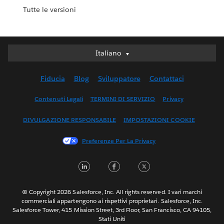
Tutte le versioni
Italiano
Italiano
Deutsch
Fiducia
Blog
Sviluppatore
Contattaci
English (UK)
English (US)
Contenuti Legali
TERMINI DI SERVIZIO
Privacy
Español
DIVULGAZIONE RESPONSABILE
IMPOSTAZIONI COOKIE
Français (Canada)
Français (France)
Preferenze Per La Privacy
日本語
LinkedIn
Facebook
Twitter
한국어
Nederlands
Português
© Copyright 2026 Salesforce, Inc. All rights reserved. I vari marchi
commerciali appartengono ai rispettivi proprietari. Salesforce, Inc.
Svenska
Salesforce Tower, 415 Mission Street, 3rd Floor, San Francisco, CA 94105,
Stati Uniti
ไทย