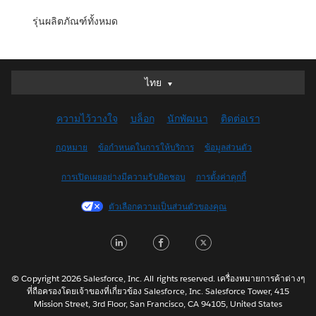
รุ่นผลิตภัณฑ์ทั้งหมด
ไทย
ไทย
Deutsch
ความไว้วางใจ
บล็อก
นักพัฒนา
ติดต่อเรา
English (UK)
English (US)
กฎหมาย
ข้อกำหนดในการให้บริการ
ข้อมูลส่วนตัว
Español
การเปิดเผยอย่างมีความรับผิดชอบ
การตั้งค่าคุกกี้
Français (Canada)
Français (France)
ตัวเลือกความเป็นส่วนตัวของคุณ
Italiano
LinkedIn
Facebook
Twitter
日本語
한국어
Nederlands
© Copyright 2026 Salesforce, Inc. All rights reserved. เครื่องหมายการค้าต่างๆ
ที่ถือครองโดยเจ้าของที่เกี่ยวข้อง Salesforce, Inc. Salesforce Tower, 415
Português
Mission Street, 3rd Floor, San Francisco, CA 94105, United States