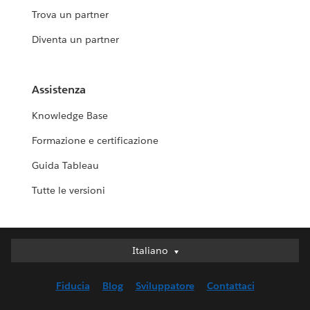
Trova un partner
Diventa un partner
Assistenza
Knowledge Base
Formazione e certificazione
Guida Tableau
Tutte le versioni
Italiano
Italiano
Deutsch
Fiducia
Blog
Sviluppatore
Contattaci
English (UK)
English (US)