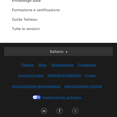
Knowledge Base
Formazione e certificazione
Guida Tableau
Tutte le versioni
Italiano
Italiano
Deutsch
Fiducia
Blog
Sviluppatore
Contattaci
English (UK)
English (US)
Contenuti Legali
TERMINI DI SERVIZIO
Privacy
Español
DIVULGAZIONE RESPONSABILE
IMPOSTAZIONI COOKIE
Français (Canada)
Français (France)
Preferenze Per La Privacy
日本語
LinkedIn
Facebook
Twitter
한국어
Nederlands