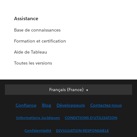
Assistance
Base de connaissances
Formation et certification
Aide de Tableau
Toutes les versions
Français (France)
Français (France)
Deutsch
Confiance
Blog
Développeurs
Contactez-nous
English (UK)
English (US)
Informations Juridiques
CONDITIONS D'UTILISATION
Español
Confidentialité
DIVULGATION RESPONSABLE
Français (Canada)