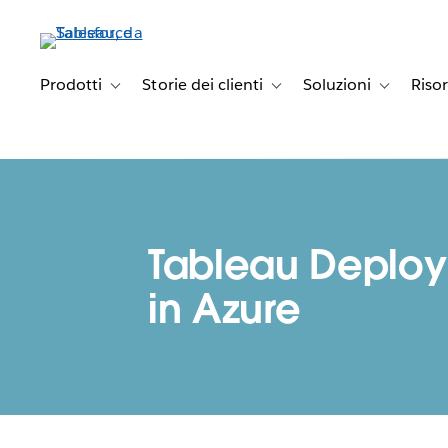
Passa
a
contenuto
principale
Prodotti
Storie dei clienti
Soluzioni
Riso
Toggle sub-navigation for Prodotti
Toggle sub-navigation for Stori
Toggle sub-
Tableau Deplo
in Azure