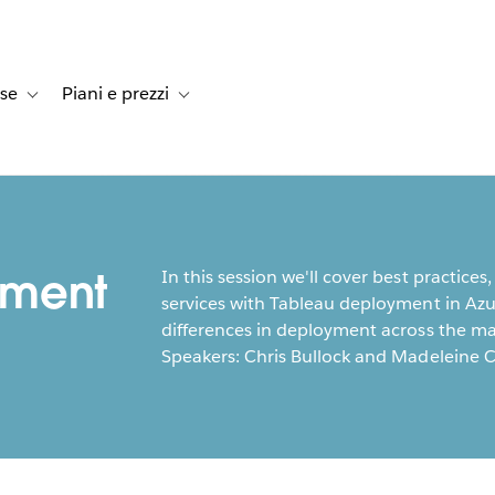
rse
Piani e prezzi
e dei clienti
navigation for Soluzioni
Toggle sub-navigation for Risorse
Toggle sub-navigation for Piani e prezzi
yment
In this session we'll cover best practice
services with Tableau deployment in Azure
differences in deployment across the ma
Speakers: Chris Bullock and Madeleine C