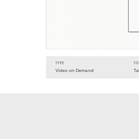
TYPE
TO
Video on Demand
Ta