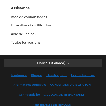
Assistance
Base de connaissances
Formation et certification
Aide de Tableau
Toutes les versions
Français (Canada)
Français (Canada)
Deutsch
Confiance
Blogue
Développeur
Contactez-nous
English (UK)
English (US)
Informations Juridiques
CONDITIONS D’UTILISATION
Español
Confidentialité
DIVULGATION RESPONSABLE
Français (France)
Italiano
PRÉFÉRENCES DE TÉMOINS