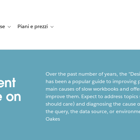
rse
Piani e prezzi
e dei clienti
navigation for Soluzioni
Toggle sub-navigation for Risorse
Toggle sub-navigation for Piani e prezzi
Over the past number of years, the "Des
ent
has been a popular guide to improving p
main causes of slow workbooks and offer
e on
improve them. Expect to address topics 
should care) and diagnosing the cause 
the query, the data source, or environme
Oakes