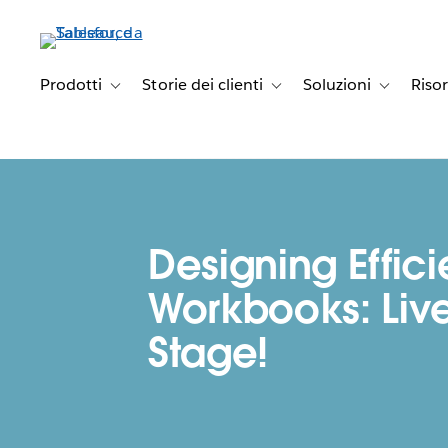
Passa
a
contenuto
principale
Prodotti
Storie dei clienti
Soluzioni
Riso
Toggle sub-navigation for Prodotti
Toggle sub-navigation for Stori
Toggle sub-
Designing Effici
Workbooks: Liv
Stage!