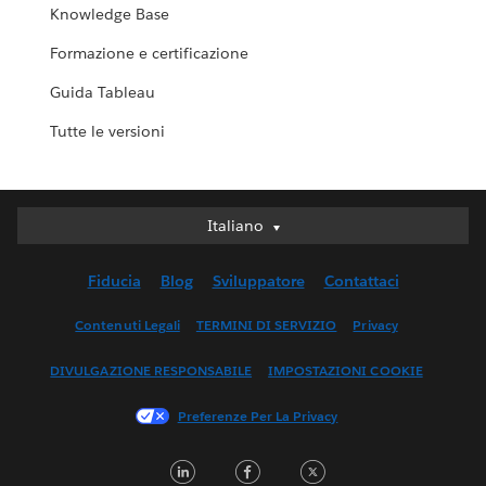
Knowledge Base
Formazione e certificazione
Guida Tableau
Tutte le versioni
Italiano
Italiano
Deutsch
Fiducia
Blog
Sviluppatore
Contattaci
English (UK)
English (US)
Contenuti Legali
TERMINI DI SERVIZIO
Privacy
Español
DIVULGAZIONE RESPONSABILE
IMPOSTAZIONI COOKIE
Français (Canada)
Français (France)
Preferenze Per La Privacy
日本語
LinkedIn
Facebook
Twitter
한국어