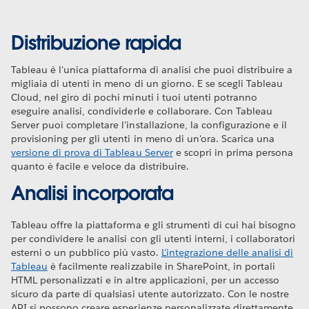
Distribuzione rapida
Tableau è l'unica piattaforma di analisi che puoi distribuire a
migliaia di utenti in meno di un giorno. E se scegli Tableau
Cloud, nel giro di pochi minuti i tuoi utenti potranno
eseguire analisi, condividerle e collaborare. Con Tableau
Server puoi completare l'installazione, la configurazione e il
provisioning per gli utenti in meno di un'ora. Scarica una
versione di prova di Tableau Server
e scopri in prima persona
quanto è facile e veloce da distribuire.
Analisi incorporata
Tableau offre la piattaforma e gli strumenti di cui hai bisogno
per condividere le analisi con gli utenti interni, i collaboratori
esterni o un pubblico più vasto.
L'integrazione delle analisi di
Tableau
è facilmente realizzabile in SharePoint, in portali
HTML personalizzati e in altre applicazioni, per un accesso
sicuro da parte di qualsiasi utente autorizzato. Con le nostre
API si possono creare esperienze personalizzate direttamente