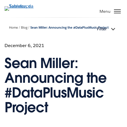
Passa
a
Menu
contenuto
principale
Home
Blog
Sean Miller: Announcing the #DataPlusMusic Project
Filter
December 6, 2021
Sean Miller:
Announcing the
#DataPlusMusic
Project