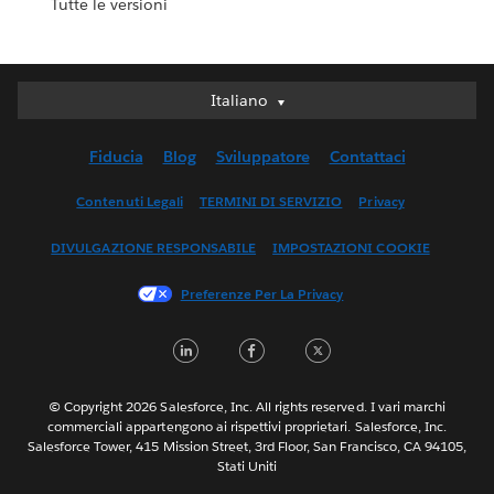
Tutte le versioni
Italiano
Italiano
Deutsch
Fiducia
Blog
Sviluppatore
Contattaci
English (UK)
English (US)
Contenuti Legali
TERMINI DI SERVIZIO
Privacy
Español
DIVULGAZIONE RESPONSABILE
IMPOSTAZIONI COOKIE
Français (Canada)
Français (France)
Preferenze Per La Privacy
日本語
LinkedIn
Facebook
Twitter
한국어
Nederlands
Português
© Copyright 2026 Salesforce, Inc. All rights reserved. I vari marchi
commerciali appartengono ai rispettivi proprietari. Salesforce, Inc.
Svenska
Salesforce Tower, 415 Mission Street, 3rd Floor, San Francisco, CA 94105,
Stati Uniti
ไทย