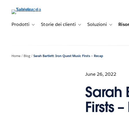
Passa
a
contenuto
principale
Prodotti
Storie dei clienti
Soluzioni
Riso
Toggle sub-navigation for Prodotti
Toggle sub-navigation for Stori
Toggle sub-
Home
Blog
Sarah Bartlett: Iron Quest Music Firsts – Recap
June 26, 2022
Sarah B
Firsts 