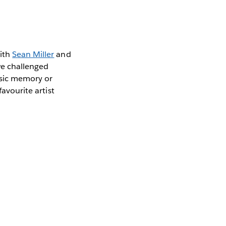
with
Sean Miller
and
we challenged
usic memory or
favourite artist