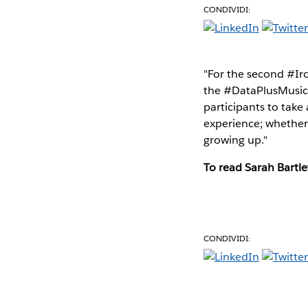
CONDIVIDI:
"For the second #Ir
the #DataPlusMusic p
participants to take
experience; whether t
growing up."
To read Sarah Bartle
CONDIVIDI: