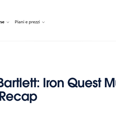
rse
Piani e prezzi
e dei clienti
navigation for Soluzioni
Toggle sub-navigation for Risorse
Toggle sub-navigation for Piani e prezzi
artlett: Iron Quest M
– Recap