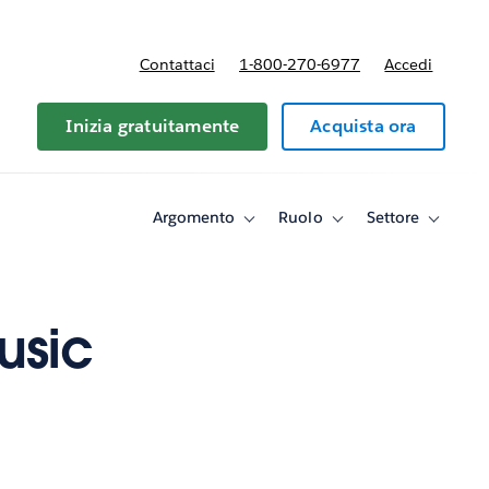
Contattaci
1-800-270-6977
Accedi
Inizia gratuitamente
Acquista ora
Argomento
Ruolo
Settore
Toggle
Toggle
Toggle
sub-
sub-
sub-
navigation
navigation
navigati
for
for
for
Argomento
Ruolo
Settore
usic