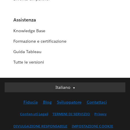
Assistenza
Knowledge Base
Formazione e certificazione
Guida Tableau
Tutte le versioni
Italiano
Italiano
Deutsch
Fiducia
Blog
Sviluppatore
Contattaci
English (UK)
English (US)
Contenuti Legali
TERMINI DI SERVIZIO
Privacy
Español
DIVULGAZIONE RESPONSABILE
IMPOSTAZIONI COOKIE
Français (Canada)