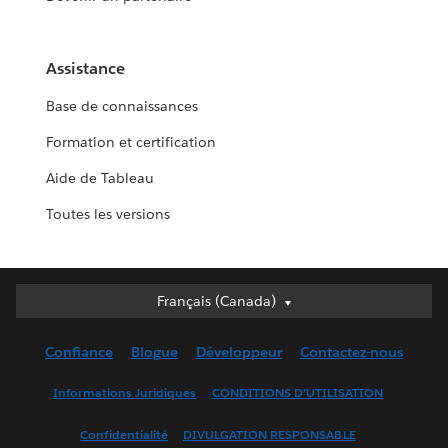
Assistance
Base de connaissances
Formation et certification
Aide de Tableau
Toutes les versions
Français (Canada)
Français (Canada)
Deutsch
Confiance
Blogue
Développeur
Contactez-nous
English (UK)
English (US)
Informations Juridiques
CONDITIONS D’UTILISATION
Español
Confidentialité
DIVULGATION RESPONSABLE
Français (France)