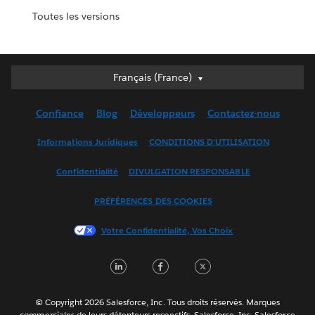
Toutes les versions
Deutsch
Français (France)
English (UK)
Confiance
Blog
Développeurs
Contactez-nous
English (US)
Español
Informations Juridiques
CONDITIONS D'UTILISATION
Français (Canada)
Confidentialité
DIVULGATION RESPONSABLE
Français (France)
Italiano
PRÉFÉRENCES DES COOKIES
日本語
Votre Confidentialité, Vos Choix
한국어
Nederlands
LinkedIn
Facebook
Twitter
Português
Svenska
© Copyright 2026 Salesforce, Inc. Tous droits réservés. Marques
ไทย
commerciales de leurs détenteurs respectifs. Salesforce, Inc. Salesforce