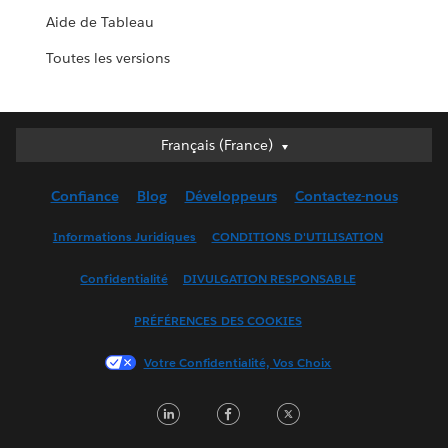
Aide de Tableau
Toutes les versions
Français (France)
Français (France)
Deutsch
Confiance
Blog
Développeurs
Contactez-nous
English (UK)
English (US)
Informations Juridiques
CONDITIONS D'UTILISATION
Español
Confidentialité
DIVULGATION RESPONSABLE
Français (Canada)
Italiano
PRÉFÉRENCES DES COOKIES
日本語
Votre Confidentialité, Vos Choix
한국어
Nederlands
LinkedIn
Facebook
Twitter
Português