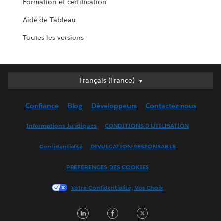
Formation et certification
Aide de Tableau
Toutes les versions
Français (France)
Français (France)
Deutsch
Confiance
Blog
Développeurs
Contactez-nous
English (UK)
English (US)
Informations Juridiques
CONDITIONS D'UTILISATION
Español
Confidentialité
DIVULGATION RESPONSABLE
Français (Canada)
Italiano
PRÉFÉRENCES DES COOKIES
日本語
Votre Confidentialité, Vos Choix
한국어
Nederlands
LinkedIn
Facebook
Twitter
Português