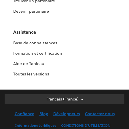
Trouver un partenaire
Devenir partenaire
Assistance
Base de connaissances
Formation et certification
Aide de Tableau
Toutes les versions
Français (France)
Français (France)
Deutsch
Confiance
Blog
Développeurs
Contactez-nous
English (UK)
English (US)
Informations Juridiques
CONDITIONS D'UTILISATION