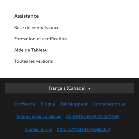
Assistance
Base de connaissances
Formation et certification
Aide de Tableau
Toutes les versions
Français (Canada)
Français (Canada)
Deutsch
Confiance
Blogue
Développeur
Contactez-nous
English (UK)
English (US)
Informations Juridiques
CONDITIONS D’UTILISATION
Español
Confidentialité
DIVULGATION RESPONSABLE
Français (France)