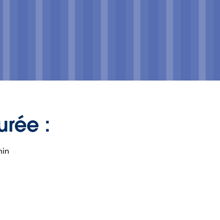
urée :
min