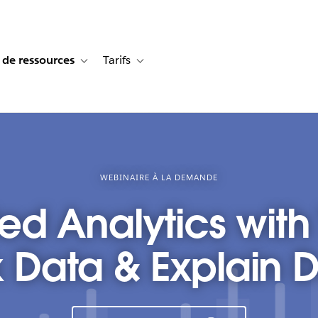
 de ressources
Tarifs
s de cas
vigation for Solutions
Toggle sub-navigation for Centre de ressources
Toggle sub-navigation for Tarifs
WEBINAIRE À LA DEMANDE
d Analytics with 
 Data & Explain 