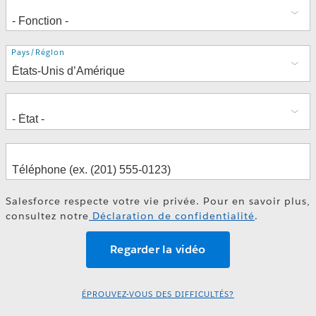
Adresse
Pays/Région
Salesforce respecte votre vie privée. Pour en savoir plus,
consultez notre
Déclaration de confidentialité
.
ÉPROUVEZ-VOUS DES DIFFICULTÉS?