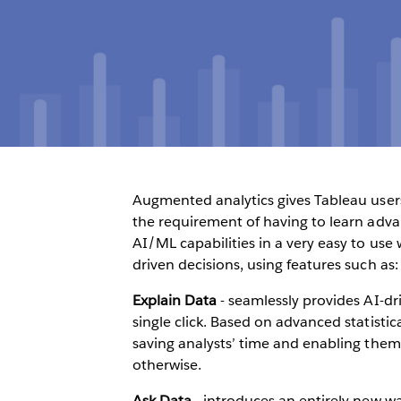
Augmented analytics gives Tableau user
the requirement of having to learn adv
AI/ML capabilities in a very easy to us
driven decisions, using features such as
Explain Data
- seamlessly provides AI-dri
single click. Based on advanced statisti
saving analysts’ time and enabling them
otherwise.
Ask Data
- introduces an entirely new wa