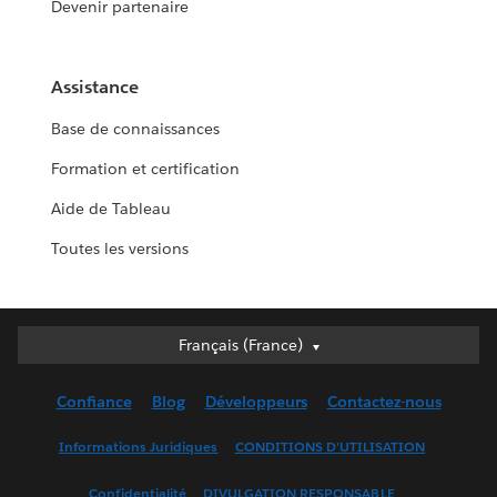
Devenir partenaire
Assistance
Base de connaissances
Formation et certification
Aide de Tableau
Toutes les versions
Français (France)
Français (France)
Deutsch
Confiance
Blog
Développeurs
Contactez-nous
English (UK)
English (US)
Informations Juridiques
CONDITIONS D'UTILISATION
Español
Confidentialité
DIVULGATION RESPONSABLE