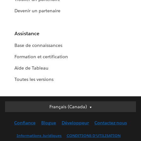
Devenir un partenaire
Assistance
Base de connaissances
Formation et certification
Aide de Tableau
Toutes les versions
Français (Canada)
Français (Canada)
Deutsch
Confiance
Blogue
Développeur
Contactez-nous
English (UK)
English (US)
Informations Juridiques
CONDITIONS D’UTILISATION