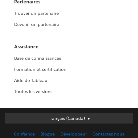
Partenaires
Trouver un partenaire
Devenir un partenaire
Assistance
Base de connaissances
Formation et certification
Aide de Tableau
Toutes les versions
Français (Canada)
Français (Canada)
Deutsch
Confiance
Blogue
Développeur
Contactez-nous
English (UK)