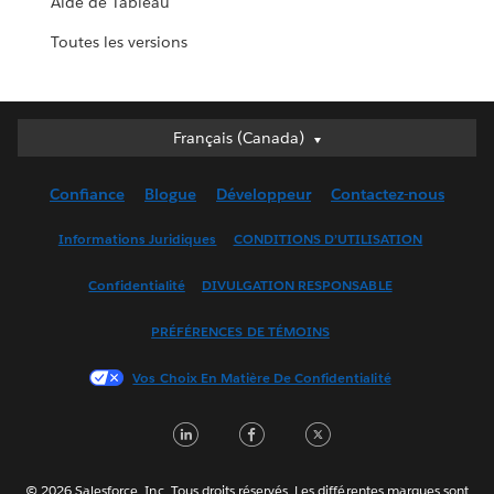
Aide de Tableau
Toutes les versions
Français (Canada)
Français (Canada)
Deutsch
Confiance
Blogue
Développeur
Contactez-nous
English (UK)
English (US)
Informations Juridiques
CONDITIONS D’UTILISATION
Español
Confidentialité
DIVULGATION RESPONSABLE
Français (France)
Italiano
PRÉFÉRENCES DE TÉMOINS
日本語
Vos Choix En Matière De Confidentialité
한국어
Nederlands
LinkedIn
Facebook
Twitter
Português
Svenska
© 2026 Salesforce, Inc. Tous droits réservés. Les différentes marques sont