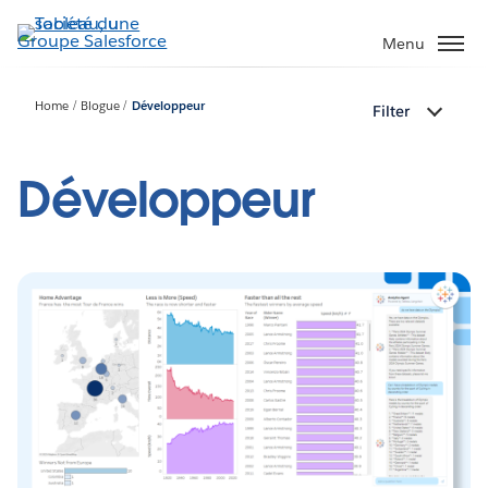
Aller
au
Menu
contenu
principal
Home
Blogue
Développeur
Filter
Développeur