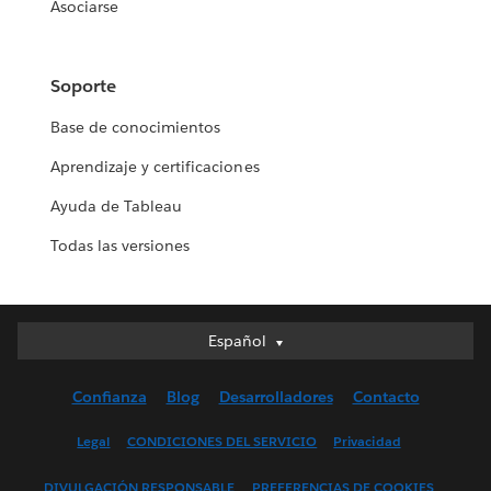
Asociarse
Soporte
Base de conocimientos
Aprendizaje y certificaciones
Ayuda de Tableau
Todas las versiones
Español
Español
Deutsch
Confianza
Blog
Desarrolladores
Contacto
English (UK)
English (US)
Legal
CONDICIONES DEL SERVICIO
Privacidad
Français (Canada)
DIVULGACIÓN RESPONSABLE
PREFERENCIAS DE COOKIES