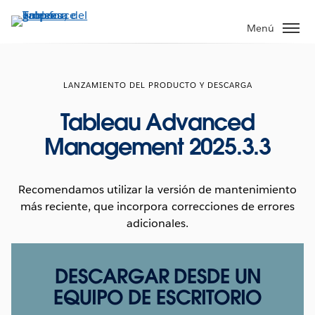
Ir
al
Menú
contenido
principal
LANZAMIENTO DEL PRODUCTO Y DESCARGA
Tableau Advanced
Management 2025.3.3
Recomendamos utilizar la versión de mantenimiento
más reciente, que incorpora correcciones de errores
adicionales.
DESCARGAR DESDE UN
EQUIPO DE ESCRITORIO