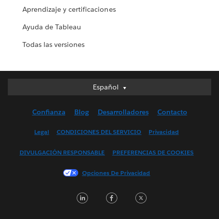
Aprendizaje y certificaciones
Ayuda de Tableau
Todas las versiones
Español
Español
Deutsch
Confianza
Blog
Desarrolladores
Contacto
English (UK)
English (US)
Legal
CONDICIONES DEL SERVICIO
Privacidad
Français (Canada)
DIVULGACIÓN RESPONSABLE
PREFERENCIAS DE COOKIES
Français (France)
Italiano
Opciones De Privacidad
日本語
L
F
T
한국어
i
a
w
Nederlands