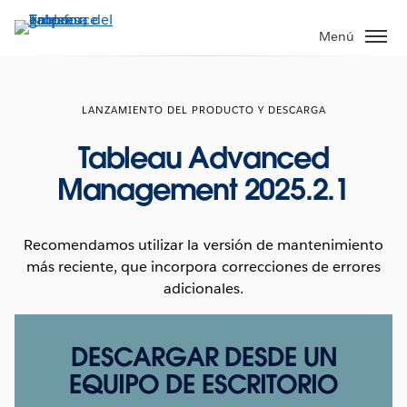
Ir
al
Menú
contenido
principal
LANZAMIENTO DEL PRODUCTO Y DESCARGA
Tableau Advanced
Management 2025.2.1
Recomendamos utilizar la versión de mantenimiento
más reciente, que incorpora correcciones de errores
adicionales.
DESCARGAR DESDE UN
EQUIPO DE ESCRITORIO