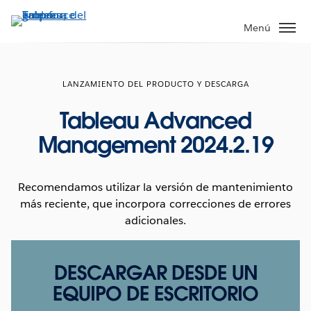
Ir
al
Menú
contenido
principal
LANZAMIENTO DEL PRODUCTO Y DESCARGA
Tableau Advanced
Management 2024.2.19
Recomendamos utilizar la versión de mantenimiento
más reciente, que incorpora correcciones de errores
adicionales.
DESCARGAR DESDE UN
EQUIPO DE ESCRITORIO