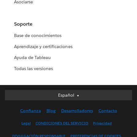
Asociarse
Soporte
Base de conocimientos
Aprendizaje y certificaciones
Ayuda de Tableau
Todas las versiones
Español
Español
Deutsch
Confianza
Blog
Desarrolladores
Contacto
English (UK)
English (US)
Legal
CONDICIONES DEL SERVICIO
Privacidad
Français (Canada)
DIVULGACIÓN RESPONSABLE
PREFERENCIAS DE COOKIES