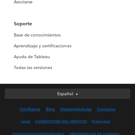
Asociarse
Soporte
Base de conocimientos
Aprendizaje y certificaciones
Ayuda de Tableau
Todas las versiones
Español
Español
Deutsch
Confianza
Blog
Desarrolladores
Contacto
English (UK)
English (US)
Legal
CONDICIONES DEL SERVICIO
Privacidad
Français (Canada)
DIVULGACIÓN RESPONSABLE
PREFERENCIAS DE COOKIES