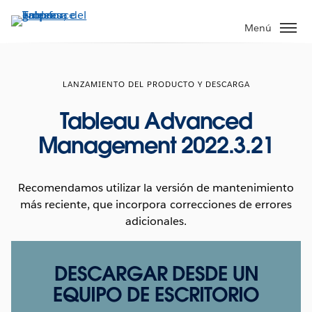
Ir
al
Menú
contenido
principal
LANZAMIENTO DEL PRODUCTO Y DESCARGA
Tableau Advanced
Management 2022.3.21
Recomendamos utilizar la versión de mantenimiento
más reciente, que incorpora correcciones de errores
adicionales.
DESCARGAR DESDE UN
EQUIPO DE ESCRITORIO