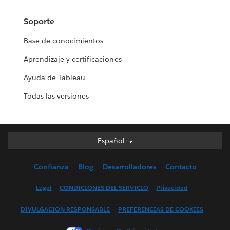
Soporte
Base de conocimientos
Aprendizaje y certificaciones
Ayuda de Tableau
Todas las versiones
Español
Español
Deutsch
Confianza
Blog
Desarrolladores
Contacto
English (UK)
English (US)
Legal
CONDICIONES DEL SERVICIO
Privacidad
Français (Canada)
DIVULGACIÓN RESPONSABLE
PREFERENCIAS DE COOKIES
Français (France)
Italiano