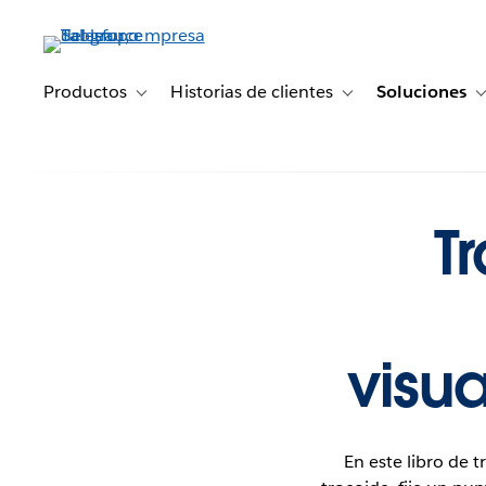
Ir
al
contenido
principal
Productos
Historias de clientes
Soluciones
Toggle sub-navigation for Productos
Toggle sub-navigation 
T
visua
En este libro de 