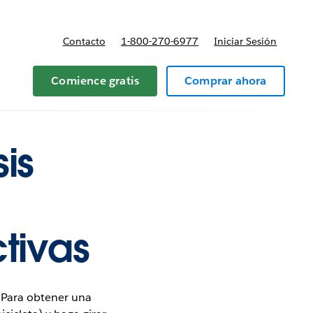
Contacto
1-800-270-6977
Iniciar Sesión
 y precios
Comience gratis
Comprar ahora
is
ctivas
. Para obtener una