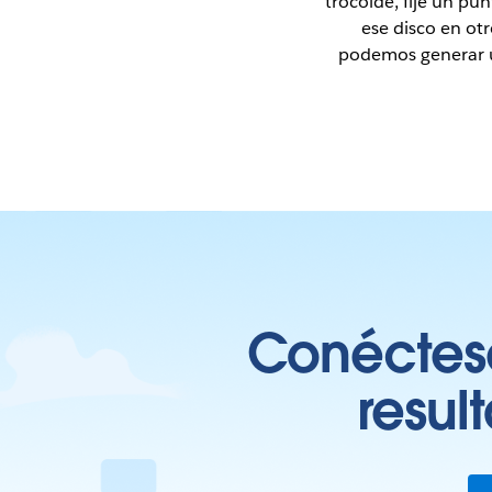
trocoide, fije un pu
ese disco en otr
podemos generar un
Conéctese
resul