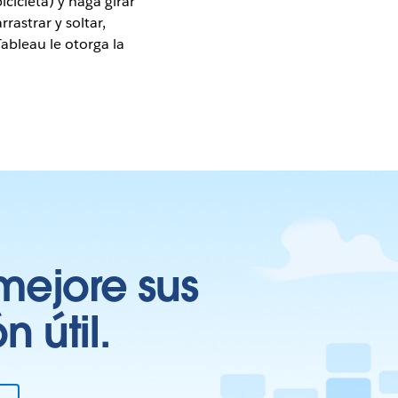
cicleta) y haga girar
rastrar y soltar,
ableau le otorga la
mejore sus
 útil.