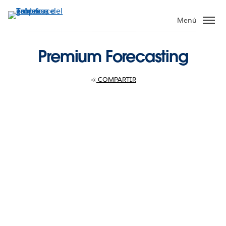
Ir
al
Menú
contenido
principal
Premium Forecasting
COMPARTIR