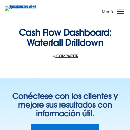
Ir
al
Menú
contenido
principal
Cash Flow Dashboard:
Waterfall Drilldown
COMPARTIR
Conéctese con los clientes y
mejore sus resultados con
información útil.