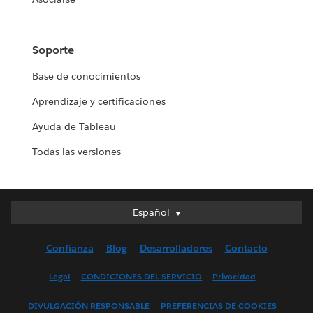
Soporte
Base de conocimientos
Aprendizaje y certificaciones
Ayuda de Tableau
Todas las versiones
Español
Español
Deutsch
Confianza
Blog
Desarrolladores
Contacto
English (UK)
English (US)
Legal
CONDICIONES DEL SERVICIO
Privacidad
Français (Canada)
DIVULGACIÓN RESPONSABLE
PREFERENCIAS DE COOKIES
Français (France)