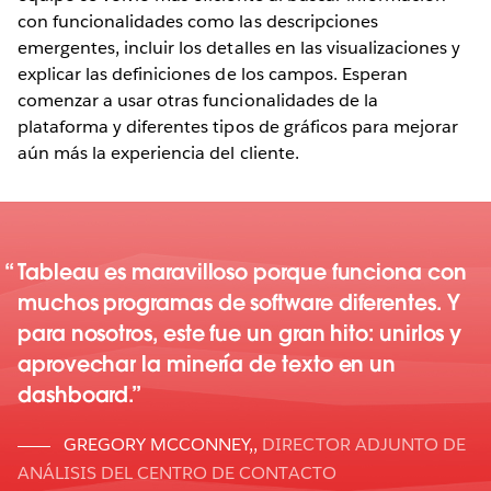
con funcionalidades como las descripciones
emergentes, incluir los detalles en las visualizaciones y
explicar las definiciones de los campos. Esperan
comenzar a usar otras funcionalidades de la
plataforma y diferentes tipos de gráficos para mejorar
aún más la experiencia del cliente.
Tableau es maravilloso porque funciona con
muchos programas de software diferentes. Y
para nosotros, este fue un gran hito: unirlos y
aprovechar la minería de texto en un
dashboard.
GREGORY MCCONNEY,
,
DIRECTOR ADJUNTO DE
ANÁLISIS DEL CENTRO DE CONTACTO