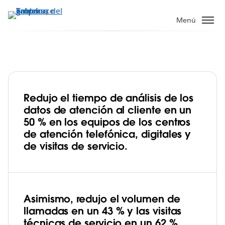
Ir
al
Menú
contenido
principal
Redujo el tiempo de análisis de los
Verizon usa Tableau para reducir las
datos de atención al cliente en un
llamadas de soporte en un 43 % y así
50 % en los equipos de los centros
mejorar la experiencia del cliente
de atención telefónica, digitales y
Play
de visitas de servicio.
Video
Asimismo, redujo el volumen de
llamadas en un 43 % y las visitas
técnicas de servicio en un 62 %