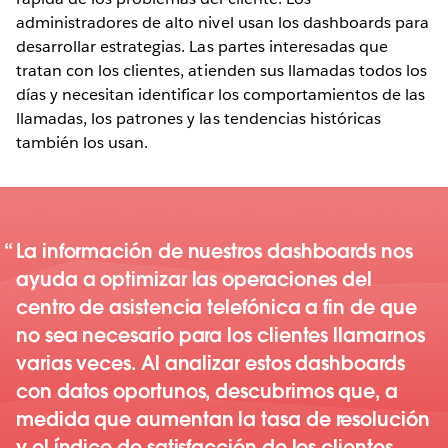
administradores de alto nivel usan los dashboards para
desarrollar estrategias. Las partes interesadas que
tratan con los clientes, atienden sus llamadas todos los
días y necesitan identificar los comportamientos de las
llamadas, los patrones y las tendencias históricas
también los usan.
La información de nuestros dashboards nos
ayuda a optimizar las operaciones del
centro de asistencia telefónica a fin de que
no sea necesario para los clientes llamarnos
varias veces. Al analizar estos dashboards
con datos oportunos, descubrimos que, a
medida que aumentan la tasa de resolución
y el índice de satisfacción de los clientes,