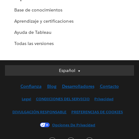
Base de conocimientos
Aprendizaje y certificaciones
Ayuda de Tableau
Todas las versiones
Español
Español
Deutsch
Confianza
Blog
Desarrolladores
Contacto
English (UK)
English (US)
Legal
CONDICIONES DEL SERVICIO
Privacidad
Français (Canada)
DIVULGACIÓN RESPONSABLE
PREFERENCIAS DE COOKIES
Français (France)
Italiano
Opciones De Privacidad
日本語