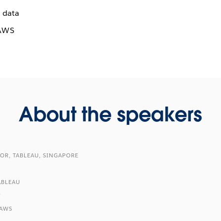
 data
 AWS
About the speakers
OR, TABLEAU, SINGAPORE
ABLEAU
y
 AWS