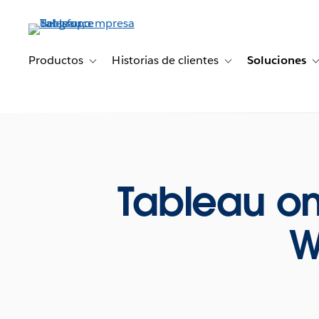
Ir
al
contenido
principal
Productos
Historias de clientes
Soluciones
Toggle sub-navigation for Productos
Toggle sub-navigation 
Tableau on
W