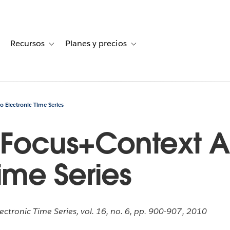
Recursos
Planes y precios
for Historias de clientes
oggle sub-navigation for Soluciones
Toggle sub-navigation for Recursos
Toggle sub-navigation for Planes
o Electronic Time Series
 Focus+Context A
Time Series
ctronic Time Series, vol. 16, no. 6, pp. 900-907, 2010