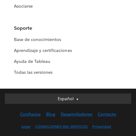
Asociarse
Soporte
Base de conocimientos
Aprendizaje y certificaciones
Ayuda de Tableau
Todas las versiones
Español
Español
Deutsch
Confianza
Blog
Desarrolladores
Contacto
English (UK)
English (US)
Legal
CONDICIONES DEL SERVICIO
Privacidad
Français (Canada)