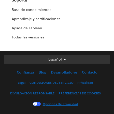
Soporte
Base de conocimientos
Aprendizaje y certificaciones
Ayuda de Tableau
Todas las versiones
Español
Español
Deutsch
Confianza
Blog
Desarrolladores
Contacto
English (UK)
English (US)
Legal
CONDICIONES DEL SERVICIO
Privacidad
Français (Canada)
DIVULGACIÓN RESPONSABLE
PREFERENCIAS DE COOKIES
Français (France)
Italiano
Opciones De Privacidad
日本語