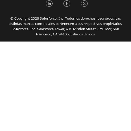
LinkedIn
Facebook
Twitter
한국어
Nederlands
Português
© Copyright 2026 Salesforce, Inc. Todos los derechos reservados. Las
distintas marcas comerciales pertenecen a sus respectivos propietarios.
Svenska
Salesforce, Inc. Salesforce Tower, 415 Mission Street, 3rd Floor, San
Francisco, CA 94105, Estados Unidos
ไทย
简体中文
繁體中文