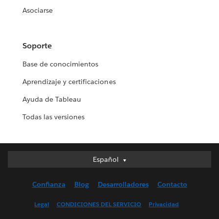
Asociarse
Soporte
Base de conocimientos
Aprendizaje y certificaciones
Ayuda de Tableau
Todas las versiones
Español
Español
Deutsch
Confianza
Blog
Desarrolladores
Contacto
English (UK)
English (US)
Legal
CONDICIONES DEL SERVICIO
Privacidad
Français (Canada)