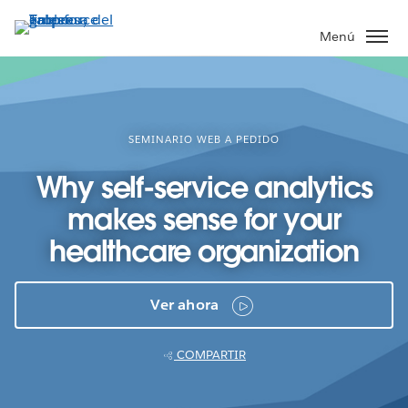
Ir
al
Menú
contenido
principal
SEMINARIO WEB A PEDIDO
Why self-service analytics
makes sense for your
healthcare organization
Ver ahora
COMPARTIR