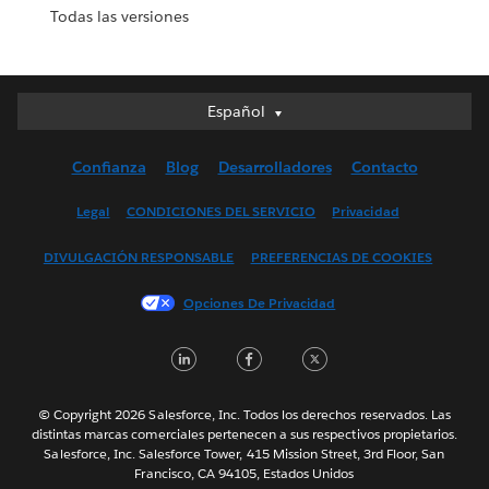
Todas las versiones
Español
Español
Deutsch
Confianza
Blog
Desarrolladores
Contacto
English (UK)
English (US)
Legal
CONDICIONES DEL SERVICIO
Privacidad
Français (Canada)
DIVULGACIÓN RESPONSABLE
PREFERENCIAS DE COOKIES
Français (France)
Italiano
Opciones De Privacidad
日本語
LinkedIn
Facebook
Twitter
한국어
Nederlands
Português
© Copyright 2026 Salesforce, Inc. Todos los derechos reservados. Las
distintas marcas comerciales pertenecen a sus respectivos propietarios.
Svenska
Salesforce, Inc. Salesforce Tower, 415 Mission Street, 3rd Floor, San
Francisco, CA 94105, Estados Unidos
ไทย