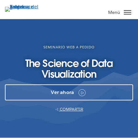
Ir
al
Menú
contenido
principal
SEMINARIO WEB A PEDIDO
The Science of Data
Visualization
Ver ahora
COMPARTIR