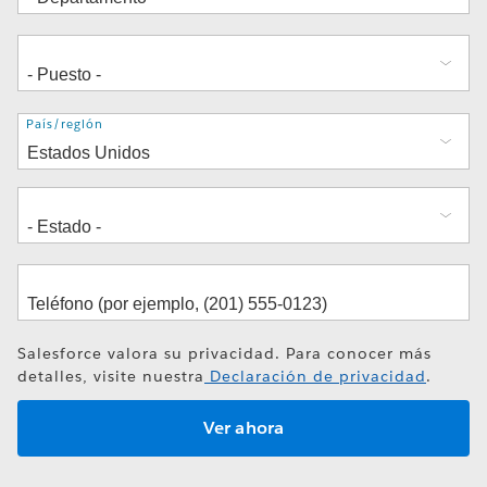
Dirección
País/región
Salesforce valora su privacidad. Para conocer más
detalles, visite nuestra
Declaración de privacidad
.