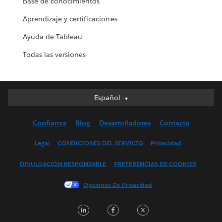
Base de conocimientos
Aprendizaje y certificaciones
Ayuda de Tableau
Todas las versiones
Español
Español
Deutsch
Confianza
Blog
Desarrolladores
Contacto
English (UK)
English (US)
Legal
CONDICIONES DEL SERVICIO
Privacidad
Français (Canada)
DIVULGACIÓN RESPONSABLE
PREFERENCIAS DE COOKIES
Français (France)
Italiano
Opciones De Privacidad
日本語
LinkedIn
Facebook
Twitter
한국어
Nederlands