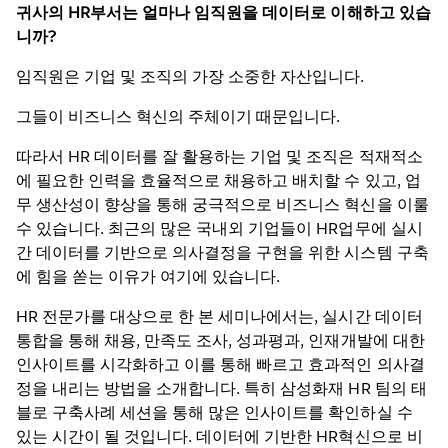
Video
Video
Video
귀사의
HR
부서는 얼마나 임직원을
데이터로
이해하고 있습
Trend
니까
?
해외 HR 분석 사례 그리고 태블로의 제안
Video
임직원은 기업 및 조직의 가장 소중한 자산입니다.
그들이 비즈니스 혁신의 주체이기 때문입니다.
따라서 HR 데이터를 잘 활용하는 기업 및 조직은 적재적소
에 필요한 인력을 효율적으로 채용하고 배치할 수 있고, 업
무 생산성이 향상을 통해 궁극적으로 비즈니스 혁신을 이룰
수 있습니다. 최근의 많은 국내외 기업들이 HR업무에 실시
간 데이터를 기반으로 의사결정을 구현을 위한 시스템 구축
에 힘을 쏟는 이유가 여기에 있습니다.
태블로를 활용하여 빠르게 HR 데이터를 분
HR 전문가를 대상으로 한 본 세미나에서는, 실시간 데이터
석할수 있는 지름길
통합을 통해 채용, 만족도 조사, 성과평과, 인재개발에 대한
인사이트를 시각화하고 이를 통해 빠르고 효과적인 의사결
정을 내리는 방법을 소개합니다. 특히 삼성화재 HR 팀의 태
블로 구축사례 세션을 통해 많은 인사이트를 확인하실 수
있는 시간이 될 것입니다. 데이터에 기반한 HR혁신으로 비