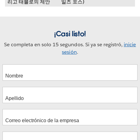
리고 태블로의 제안
일즈 포스)
¡Casi listo!
Se completa en solo 15 segundos. Si ya se registró,
inicie
sesión
.