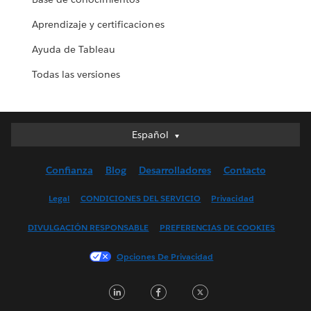
Aprendizaje y certificaciones
Ayuda de Tableau
Todas las versiones
Español
Español
Deutsch
Confianza
Blog
Desarrolladores
Contacto
English (UK)
English (US)
Legal
CONDICIONES DEL SERVICIO
Privacidad
Français (Canada)
DIVULGACIÓN RESPONSABLE
PREFERENCIAS DE COOKIES
Français (France)
Italiano
Opciones De Privacidad
日本語
LinkedIn
Facebook
Twitter
한국어
Nederlands