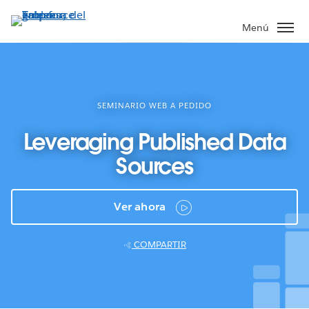
Ir
al
Menú
contenido
principal
SEMINARIO WEB A PEDIDO
Leveraging Published Data
Sources
Ver ahora
COMPARTIR