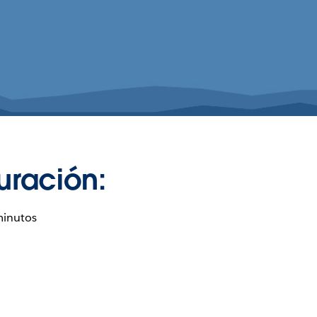
uración:
minutos