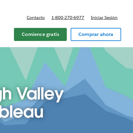
Contacto
1-800-270-6977
Iniciar Sesión
 y precios
Comience gratis
Comprar ahora
gh Valley
ableau