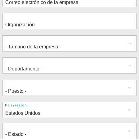
Dirección
País/región