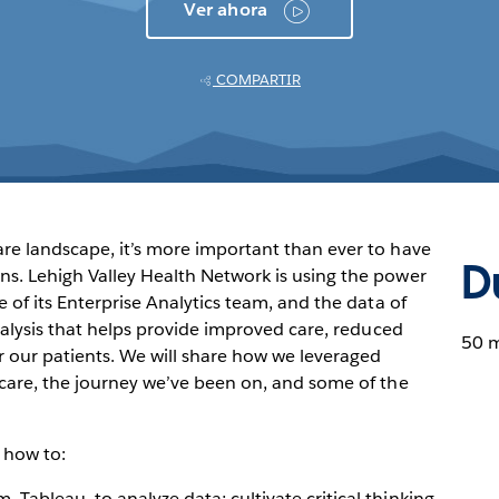
Ver ahora
COMPARTIR
are landscape, it’s more important than ever to have
D
ns. Lehigh Valley Health Network is using the power
e of its Enterprise Analytics team, and the data of
analysis that helps provide improved care, reduced
50 
 our patients. We will share how we leveraged
 care, the journey we’ve been on, and some of the
 how to:
 Tableau, to analyze data; cultivate critical thinking