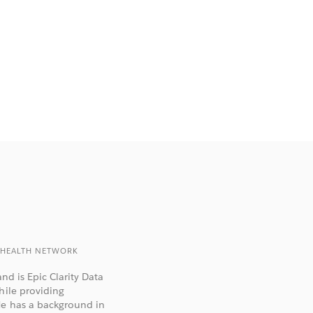
Y HEALTH NETWORK
nd is Epic Clarity Data
hile providing
He has a background in