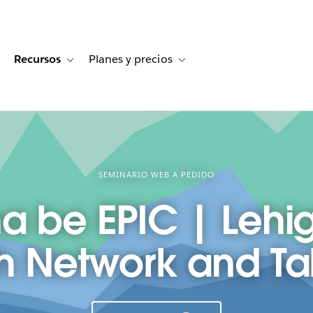
Recursos
Planes y precios
for Historias de clientes
oggle sub-navigation for Soluciones
Toggle sub-navigation for Recursos
Toggle sub-navigation for Planes
SEMINARIO WEB A PEDIDO
na be EPIC | Lehi
h Network and T